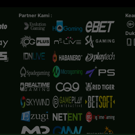
Partner Kami :
Kea
Duk