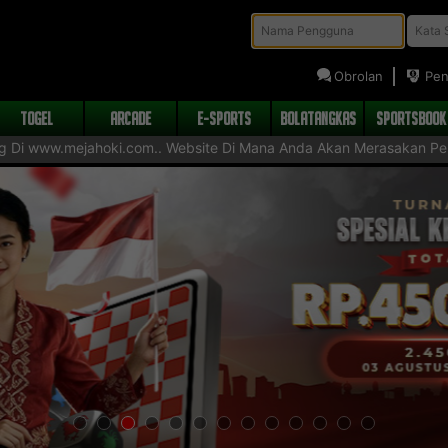
Obrolan
Pen
TOGEL
ARCADE
E-SPORTS
BOLATANGKAS
SPORTSBOOK
i.com.. Website Di Mana Anda Akan Merasakan Permainan Casino Paling