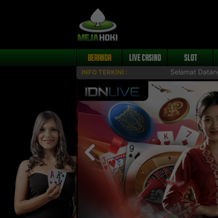
BERANDA
LIVE CASINO
SLOT
Selamat Datang Di www.mejahok
INFO TERKINI :
AN
DAFTAR