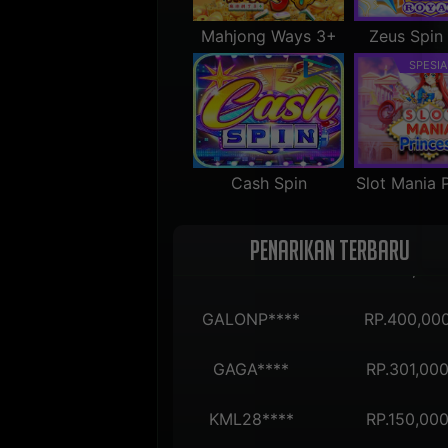
MEJAB****
RP.150,00
Mahjong Ways 3+
Zeus Spin
SPESIA
PONIO****
RP.250,00
VA****
RP.50,000
Cash Spin
Slot Mania 
PRAYO****
RP.50,000
GALONP****
RP.400,00
PENARIKAN TERBARU
GAGA****
RP.301,00
KML28****
RP.150,00
KENDI****
RP.1,500,00
INDA****
RP.224,00