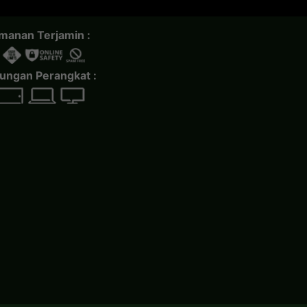
manan Terjamin :
ungan Perangkat :