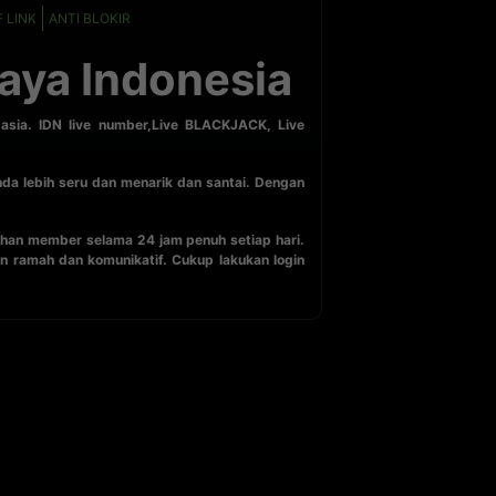
 LINK
ANTI BLOKIR
aya Indonesia
 asia. IDN live number,Live BLACKJACK, Live
nda lebih seru dan menarik dan santai. Dengan
uhan member selama 24 jam penuh setiap hari.
 ramah dan komunikatif. Cukup lakukan login