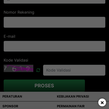
Nomor Rekening
E-mail
Kode Validasi
PROSES
PERATURAN
KEBIJAKAN PRIVASI
×
SPONSOR
PERMAINAN FAIR