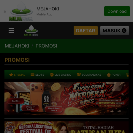
MEJAHOKI
×
Download
Mobile App
DAFTAR
MASUK
MEJAHOKI
PROMOSI
PROMOSI
SPECIAL
SLOTS
LIVE CASINO
BOLATANGKAS
POKER
S