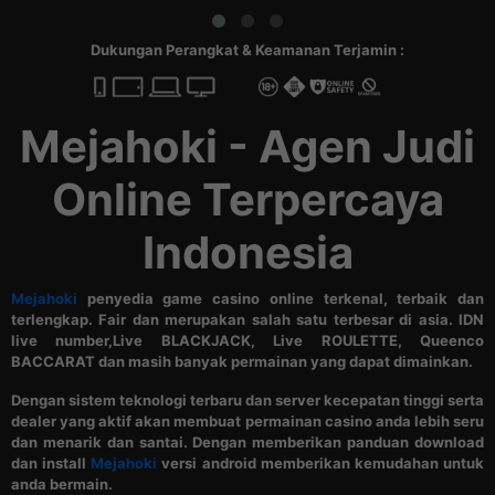
Dukungan Perangkat & Keamanan Terjamin :
Mejahoki - Agen Judi
Online Terpercaya
Indonesia
Mejahoki
penyedia game casino online terkenal, terbaik dan
terlengkap. Fair dan merupakan salah satu terbesar di asia. IDN
live number,Live BLACKJACK, Live ROULETTE, Queenco
BACCARAT dan masih banyak permainan yang dapat dimainkan.
Dengan sistem teknologi terbaru dan server kecepatan tinggi serta
dealer yang aktif akan membuat permainan casino anda lebih seru
dan menarik dan santai. Dengan memberikan panduan download
dan install
Mejahoki
versi android memberikan kemudahan untuk
anda bermain.