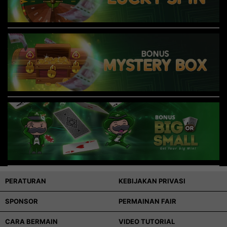
PERATURAN
KEBIJAKAN PRIVASI
SPONSOR
PERMAINAN FAIR
CARA BERMAIN
VIDEO TUTORIAL