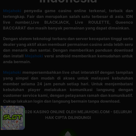
Mejahoki
penyedia game casino online terkenal, terbaik dan
terlengkap. Fair dan merupakan salah satu terbesar di asia. IDN
live number,Live BLACKJACK, Live ROULETTE, Queenco
BACCARAT dan masih banyak permainan yang dapat dimainkan.
Dengan sistem teknologi terbaru dan server kecepatan tinggi serta
dealer yang aktif akan membuat permainan casino anda lebih seru
dan menarik dan santai. Dengan memberikan panduan download
dan install
Mejahoki
versi android memberikan kemudahan untuk
anda bermain.
Mejahoki
mempersembahkan live chat interaktif dengan tampilan
yang simpel dan mudah di akses untuk melayani kebutuhan
member selama 24 jam penuh setiap hari. Untuk menjembatani
kebutuhan player melakukan komunikasi langsung dengan
customer service kami, dengan pelayanan ramah dan komunikatif.
Cukup lakukan login dan langsung bermain tanpa download.
© 2015 - 2026 KASINO ONLINE OLEH MEJAHOKI.COM - SELURUH
HAK CIPTA DILINDUNGI