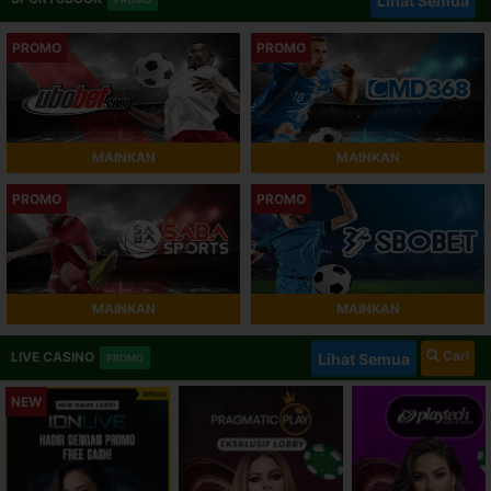
PROMO
PROMO
MAINKAN
MAINKAN
PROMO
PROMO
MAINKAN
MAINKAN
Cari
LIVE CASINO
Lihat Semua
PROMO
NEW