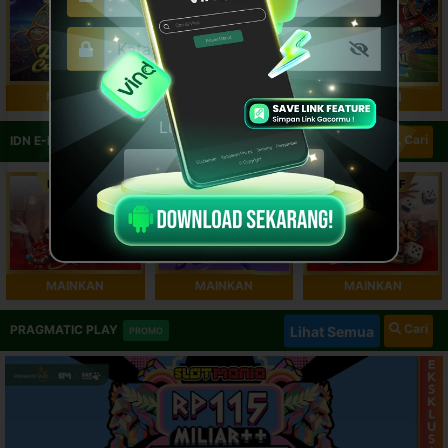
Ingat saya
MAINKAN
MAINKAN
MAINKAN
Lupa Kata Sandi?
Cari
IDN E-LOTTERY
Lihat Semua
PROMO
MASUK
EKSKLUSIF
EKSKLUSIF
EKSKLUSIF
ATAU
DAFTAR
MAINKAN
MAINKAN
MAINKAN
Cari
PRAGMATIC PLAY
Lihat Semua
PROMO