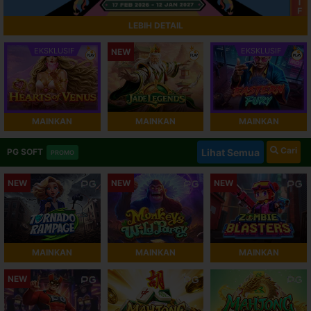
LEBIH DETAIL
EKSKLUSIF
EKSKLUSIF
NEW
MAINKAN
MAINKAN
MAINKAN
Cari
PG SOFT
Lihat Semua
PROMO
NEW
NEW
NEW
MAINKAN
MAINKAN
MAINKAN
NEW