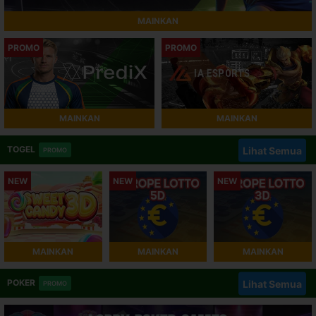
MAINKAN
PROMO
PROMO
MAINKAN
MAINKAN
TOGEL
Lihat Semua
PROMO
NEW
NEW
NEW
MAINKAN
MAINKAN
MAINKAN
POKER
Lihat Semua
PROMO