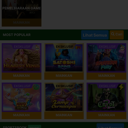
PEMELIHARAAN GAME
MAINKAN
Cari
Lihat Semua
MOST POPULAR
EKSKLUSIF
EKSKLUSIF
EKSKLUSIF
MAINKAN
MAINKAN
MAINKAN
EKSKLUSIF
EKSKLUSIF
EKSKLUSIF
MAINKAN
MAINKAN
MAINKAN
SPORTSBOOK
Lihat Semua
PROMO