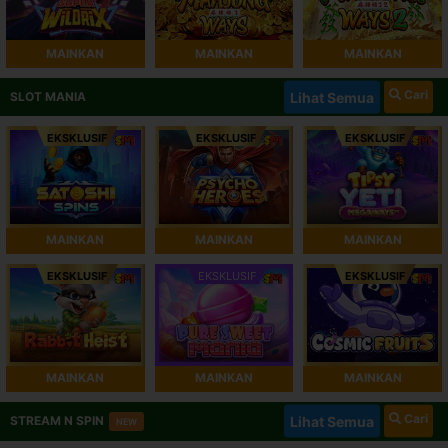
MAINKAN
MAINKAN
MAINKAN
Cari
Lihat Semua
SLOT MANIA
EKSKLUSIF
EKSKLUSIF
EKSKLUSIF
MAINKAN
MAINKAN
MAINKAN
EKSKLUSIF
EKSKLUSIF
EKSKLUSIF
MAINKAN
MAINKAN
MAINKAN
Cari
STREAM N SPIN
Lihat Semua
NEW